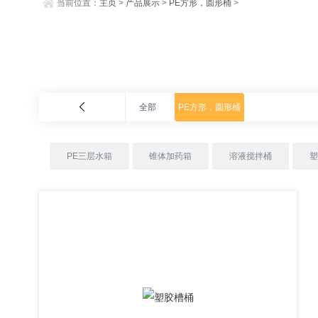
当前位置：
主页
>
产品展示
>
PE方形，圆形桶
>
全部
PE方形，圆形桶
PE三层水箱
锥体加药箱
溶液搅拌桶
塑