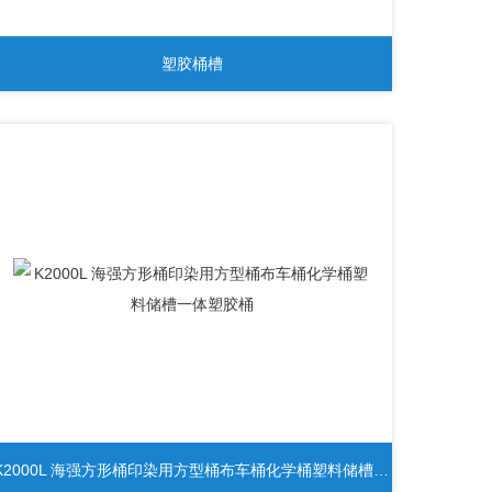
塑胶桶槽
K2000L 海强方形桶印染用方型桶布车桶化学桶塑料储槽一体塑胶桶