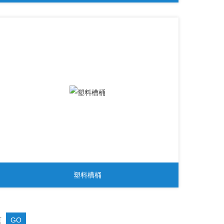
塑料槽桶
页