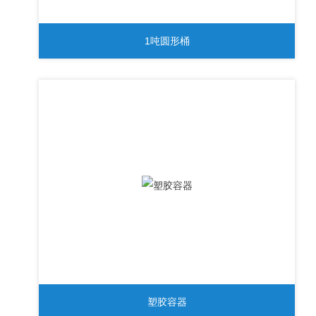
1吨圆形桶
塑胶容器