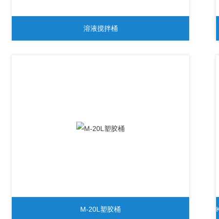
溶液搅拌桶
M-20L塑胶桶