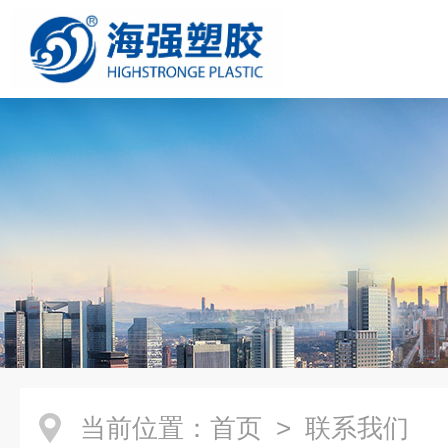
当前位置：
首页
> 联系我们